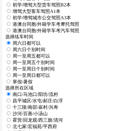
初学/增驾大型货车驾照B2本
增驾大型客车驾照A1本
初学/增驾城市公交驾照A3本
港澳台同胞/外籍学车考摩托驾照
港澳台同胞/外籍学车考汽车驾照
选择练车时间
周六日都可以
周六日个别时间
周一至周五都可以
周一至周五个别时间
周一至周日个别时间
周一至周日都可以
寒假/暑假
选择所在区域
南口/马池口/阳坊/流村
昌平城区/水屯/郝庄/白浮
十三陵/南邵/崔村/兴寿
沙河/百善/小汤山
霍营/回龙观/西三旗/清河
北七家/宏福苑/平西府