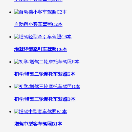
自动挡小客车驾照C2本
增驾轻型牵引车驾照C6本
初学/增驾二轮摩托车驾照E本
初学/增驾三轮摩托车驾照D本
增驾中型客车驾照B1本