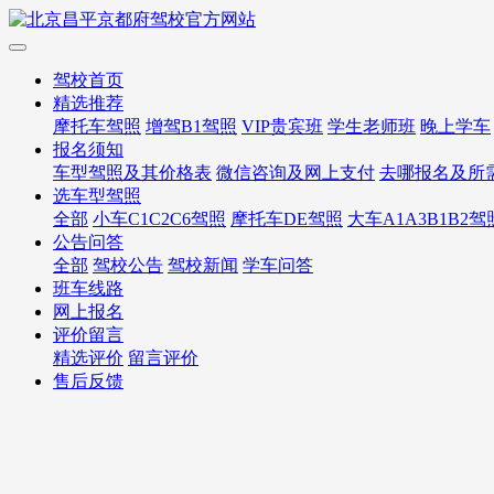
驾校首页
精选推荐
摩托车驾照
增驾B1驾照
VIP贵宾班
学生老师班
晚上学车
报名须知
车型驾照及其价格表
微信咨询及网上支付
去哪报名及所
选车型驾照
全部
小车C1C2C6驾照
摩托车DE驾照
大车A1A3B1B2驾
公告问答
全部
驾校公告
驾校新闻
学车问答
班车线路
网上报名
评价留言
精选评价
留言评价
售后反馈