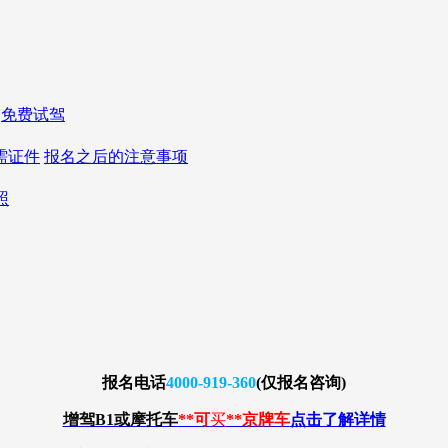
免费试驾
需证件
报名之后的注意事项
照
报名
电话
4000-919-360
(仅报名咨询)
增驾B1或摩托车
**可
买
**京牌车
点击了解详情