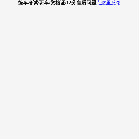
练车考试/班车/资格证/12分
售后问题
点这里反馈