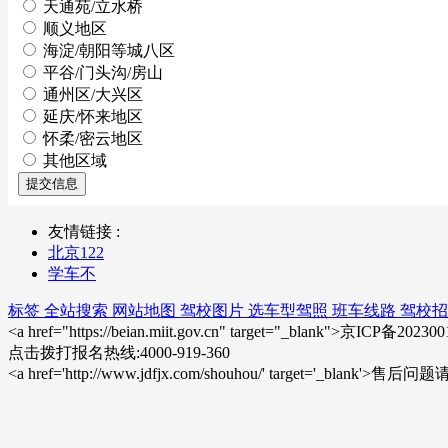
天通苑/立水桥
顺义地区
海淀/朝阳等城八区
平谷/门头沟/房山
通州区/大兴区
延庆/怀来地区
怀柔/密云地区
其他区域
提交信息
友情链接 :
北京122
学车不
标签
全站搜索
网站地图
驾校图片
选车型驾照
班车线路
驾校招
<a href="https://beian.miit.gov.cn" target="_blank">京ICP备20
点击拨打报名热线:4000-919-360
<a href='http://www.jdfjx.com/shouhou/' target='_blank'