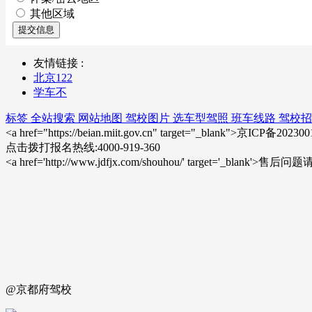
其他区域
提交信息
友情链接 :
北京122
学车不
标签
全站搜索
网站地图
驾校图片
选车型驾照
班车线路
驾校招
<a href="https://beian.miit.gov.cn" target="_blank">京ICP备20
点击拨打报名热线:4000-919-360
<a href='http://www.jdfjx.com/shouhou/' target='_blank'
@京都府驾校