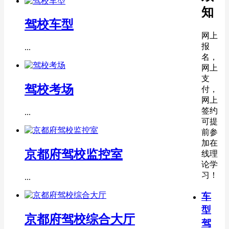
知
驾校车型
网上
报
...
名，
网上
支
驾校考场
付，
网上
签约
...
可提
前参
加在
京都府驾校监控室
线理
论学
习！
...
车
型
京都府驾校综合大厅
驾