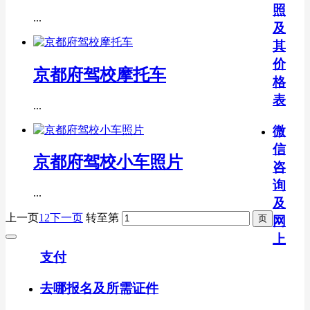
照
...
及
其
价
京都府驾校摩托车
格
表
...
微
信
京都府驾校小车照片
咨
询
...
及
上一页
1
2
下一页
转至第
网
上
支付
去哪报名及所需证件