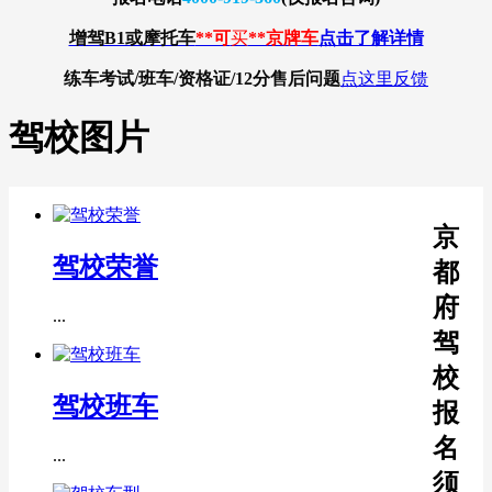
增驾B1或摩托车
**可
买
**京牌车
点击了解详情
练车考试/班车/资格证/12分
售后问题
点这里反馈
驾校图片
京
驾校荣誉
都
府
...
驾
校
驾校班车
报
名
...
须