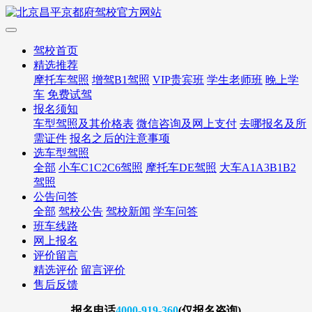
驾校首页
精选推荐
摩托车驾照
增驾B1驾照
VIP贵宾班
学生老师班
晚上学
车
免费试驾
报名须知
车型驾照及其价格表
微信咨询及网上支付
去哪报名及所
需证件
报名之后的注意事项
选车型驾照
全部
小车C1C2C6驾照
摩托车DE驾照
大车A1A3B1B2
驾照
公告问答
全部
驾校公告
驾校新闻
学车问答
班车线路
网上报名
评价留言
精选评价
留言评价
售后反馈
报名
电话
4000-919-360
(仅报名咨询)