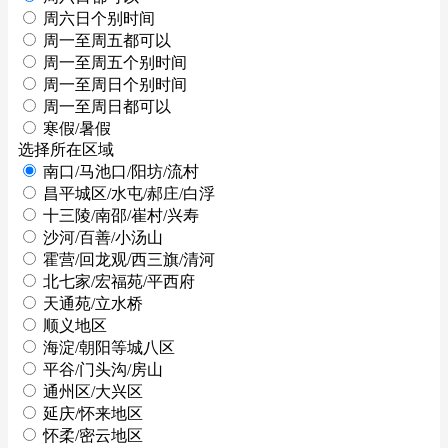
周六日个别时间
周一至周五都可以
周一至周五个别时间
周一至周日个别时间
周一至周日都可以
寒假/暑假
选择所在区域
南口/马池口/阳坊/流村
昌平城区/水屯/郝庄/白浮
十三陵/南邵/崔村/兴寿
沙河/百善/小汤山
霍营/回龙观/西三旗/清河
北七家/宏福苑/平西府
天通苑/立水桥
顺义地区
海淀/朝阳等城八区
平谷/门头沟/房山
通州区/大兴区
延庆/怀来地区
怀柔/密云地区