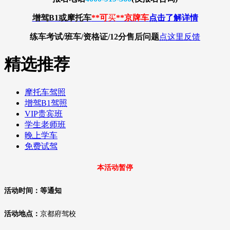
增驾B1或摩托车
**可
买
**京牌车
点击了解详情
练车考试/班车/资格证/12分
售后问题
点这里反馈
精选推荐
摩托车驾照
增驾B1驾照
VIP贵宾班
学生老师班
晚上学车
免费试驾
本活动暂停
活动时间：等通知
活动地点：
京都府驾校