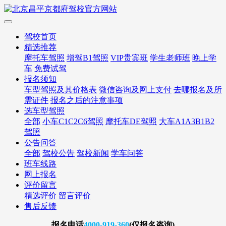
驾校首页
精选推荐
摩托车驾照
增驾B1驾照
VIP贵宾班
学生老师班
晚上学
车
免费试驾
报名须知
车型驾照及其价格表
微信咨询及网上支付
去哪报名及所
需证件
报名之后的注意事项
选车型驾照
全部
小车C1C2C6驾照
摩托车DE驾照
大车A1A3B1B2
驾照
公告问答
全部
驾校公告
驾校新闻
学车问答
班车线路
网上报名
评价留言
精选评价
留言评价
售后反馈
报名
电话
4000-919-360
(仅报名咨询)