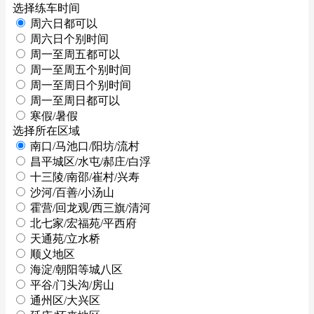
选择练车时间
周六日都可以
周六日个别时间
周一至周五都可以
周一至周五个别时间
周一至周日个别时间
周一至周日都可以
寒假/暑假
选择所在区域
南口/马池口/阳坊/流村
昌平城区/水屯/郝庄/白浮
十三陵/南邵/崔村/兴寿
沙河/百善/小汤山
霍营/回龙观/西三旗/清河
北七家/宏福苑/平西府
天通苑/立水桥
顺义地区
海淀/朝阳等城八区
平谷/门头沟/房山
通州区/大兴区