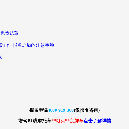
免费试驾
需证件
报名之后的注意事项
照
报名
电话
4000-919-360
(仅报名咨询)
增驾B1或摩托车
**可
买
**京牌车
点击了解详情