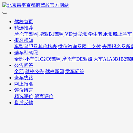
驾校首页
精选推荐
摩托车驾照
增驾B1驾照
VIP贵宾班
学生老师班
晚上学车
报名须知
车型驾照及其价格表
微信咨询及网上支付
去哪报名及所
选车型驾照
全部
小车C1C2C6驾照
摩托车DE驾照
大车A1A3B1B2驾
公告问答
全部
驾校公告
驾校新闻
学车问答
班车线路
网上报名
评价留言
精选评价
留言评价
售后反馈