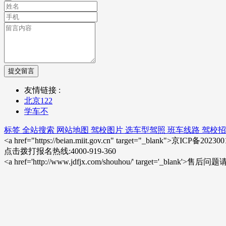
提交留言
友情链接 :
北京122
学车不
标签
全站搜索
网站地图
驾校图片
选车型驾照
班车线路
驾校招
<a href="https://beian.miit.gov.cn" target="_blank">京ICP备20
点击拨打报名热线:4000-919-360
<a href='http://www.jdfjx.com/shouhou/' target='_blank'