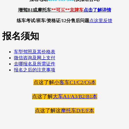
增驾B1或摩托车
**可
买
**京牌车
点击了解详情
练车考试/班车/资格证/12分
售后问题
点这里反馈
报名须知
车型驾照及其价格表
微信咨询及网上支付
去哪报名及所需证件
报名之后的注意事项
点这了解
小客车C1/C2/C6本
点这了解
大车A1/A3/B2/B1本
点这了解这
摩托车D/E/F本