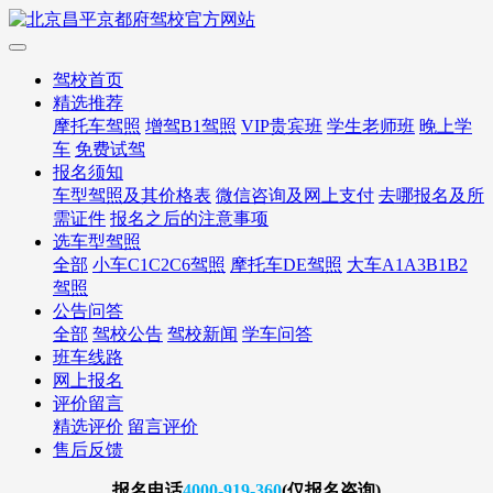
驾校首页
精选推荐
摩托车驾照
增驾B1驾照
VIP贵宾班
学生老师班
晚上学
车
免费试驾
报名须知
车型驾照及其价格表
微信咨询及网上支付
去哪报名及所
需证件
报名之后的注意事项
选车型驾照
全部
小车C1C2C6驾照
摩托车DE驾照
大车A1A3B1B2
驾照
公告问答
全部
驾校公告
驾校新闻
学车问答
班车线路
网上报名
评价留言
精选评价
留言评价
售后反馈
报名
电话
4000-919-360
(仅报名咨询)