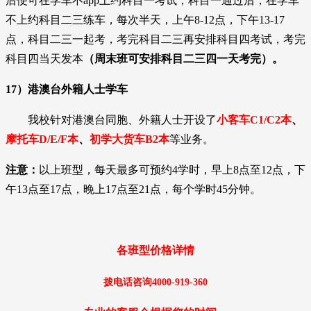
后便可在学车不app上约科目一考试，
科目一通过后，在学车
不上约科目二三练车，每次半天，上午8-12点，下午13-17
点，科目二三一起考，考完科目二三再安排科目四考试，考完
科目四当天发本
（周末班可安排科目二三四一天考完）。
17）港澳台外籍人士学车
我校针对港澳台同胞、外籍人士开设了
小客车C1/C2本
、
摩托车D/E/F本
、
初学大货车B2本
等业务。
注意：
以上班型，每天最多可预约4学时，早上8点至12点，下
午13点至17点，晚上17点至21点，每个学时45分钟。
各班型价格详情
拨电话咨询
4000-919-36
0