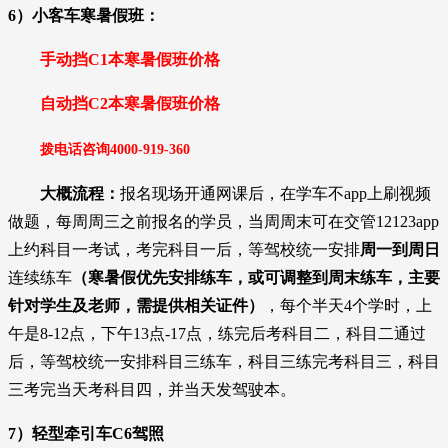
6）
小客车
寒暑假班：
手动挡C1本
寒暑假班
价格
自动挡
C2本
寒暑假班
价格
拨电话咨询
4000-919-36
0
大概流程：
报名现场开通网课后，在学车不app上刷视频
做题，每周周三之前报名的学员，当周周末可在交管12123app
上约科目一考试，考完科目一后
，
等驾校统一安排
周一到周日
连续练车
（寒暑假优先安排练车，或可调整到周末练车，主要
针对学生及老师，需提供相关证件）
，每个半天4个学时，上
午是8-12点，下午13点-17点，练完后考科目二，科目二通过
后，等驾校统一安排科目三练车，科目三练完考科目三，科目
三考完当天考科目四，并当天发驾驶本。
7）轻型牵引车C6驾照