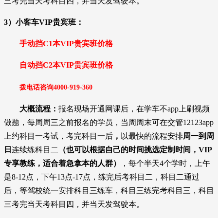
三考完当天考科目四，并当天发驾驶本。
3）
小客车
VIP贵宾班：
手动挡C1本
VIP贵宾班
价格
自动挡
C2本
VIP贵宾班
价格
拨电话咨询
4000-919-36
0
大概流程：
报名现场开通网课后，在学车不app上刷视频
做题，每周周三之前报名的学员，当周周末可在交管12123app
上约科目一考试，考完科目一后
，
以最快的流程安排
周一到周
日
连续练科目二
（也可以根据自己的时间挑选定制时间，
VIP
专享教练，
适合着急拿本的人群）
，每个半天4个学时，上午
是8-12点，下午13点-17点，练完后考科目二，科目二通过
后，等驾校统一安排科目三练车，科目三练完考科目三，科目
三考完当天考科目四，并当天发驾驶本。