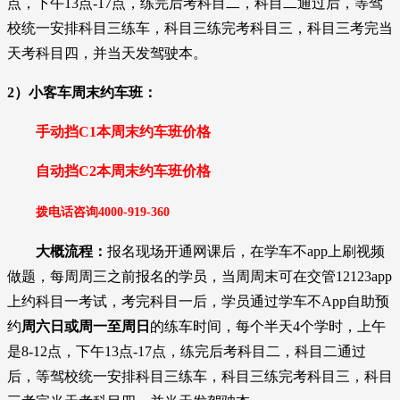
点，下午13点-17点，练完后考科目二，科目二通过后，等驾
校统一安排科目三练车，科目三练完考科目三，科目三考完当
天考科目四，并当天发驾驶本。
2）
小客车
周末约车班：
手动挡C1本
周末约车班
价格
自动挡
C2本
周末约车班
价格
拨电话咨询
4000-919-36
0
大概流程：
报名现场开通网课后，在学车不app上刷视频
做题，每周周三之前报名的学员，当周周末可在交管12123app
上约科目一考试，考完科目一后
，
学员通过学车不App自助预
约
周六日或周一至周日
的练车时间，每个半天4个学时，上午
是8-12点，下午13点-17点，练完后考科目二，科目二通过
后，等驾校统一安排科目三练车，科目三练完考科目三，科目