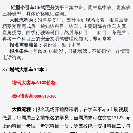
轻型牵引车C6驾照分为
平日集中班、周末集中班、贵宾班
三种班型，具体价格电话咨询。
大致流程为：
准备身份证、驾驶本到现场报名，报名后等
档案受理完成后，通知练科目二练车，主要训练有倒车入库、
直角拐弯、曲线行驶等科目，然后考科目二，科目二考完后，
再考一个科目三的安全文明驾驶理论知识，即可拿本。
报名需要准备：
身份证、驾驶本等
报名条件：
年龄20-60周岁，只能增驾，不能初学，详情请
电话咨询。
8）增驾大客车A1本：
增驾大客车A1本价格
拨电话咨询
4000-919-36
0
大概流程：
报名现场开通网课后，在学车不app上刷视频
做题，每周周三之前报名的学员，当周周末可在交管12123app
上约科目一考试，考完科目一后
，
等驾校统一安排科目二，
每