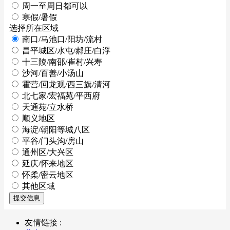
周一至周日都可以
寒假/暑假
选择所在区域
南口/马池口/阳坊/流村
昌平城区/水屯/郝庄/白浮
十三陵/南邵/崔村/兴寿
沙河/百善/小汤山
霍营/回龙观/西三旗/清河
北七家/宏福苑/平西府
天通苑/立水桥
顺义地区
海淀/朝阳等城八区
平谷/门头沟/房山
通州区/大兴区
延庆/怀来地区
怀柔/密云地区
其他区域
提交信息
友情链接 :