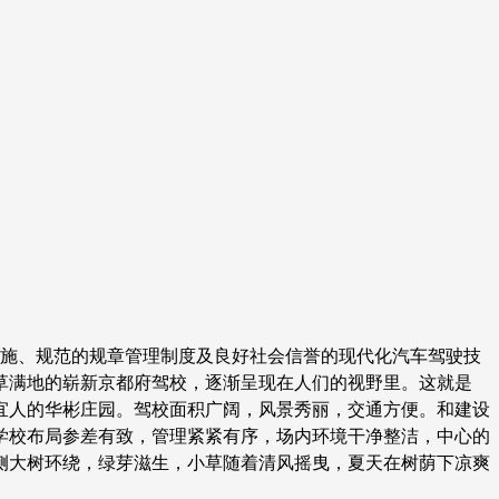
设施、规范的规章管理制度及良好社会信誉的现代化汽车驾驶技
草满地的崭新京都府驾校，逐渐呈现在人们的视野里。这就是
色宜人的华彬庄园。驾校面积广阔，风景秀丽，交通方便。和建设
学校布局参差有致，管理紧紧有序，场内环境干净整洁，中心的
侧大树环绕，绿芽滋生，小草随着清风摇曳，夏天在树荫下凉爽