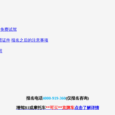
免费试驾
需证件
报名之后的注意事项
照
报名
电话
4000-919-360
(仅报名咨询)
增驾B1或摩托车
**可
买
**京牌车
点击了解详情