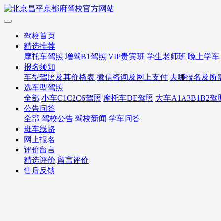
驾校首页
精选推荐
摩托车驾照
增驾B1驾照
VIP贵宾班
学生老师班
晚上学车
报名须知
车型驾照及其价格表
微信咨询及网上支付
去哪报名及所
选车型驾照
全部
小车C1C2C6驾照
摩托车DE驾照
大车A1A3B1B2驾
公告问答
全部
驾校公告
驾校新闻
学车问答
班车线路
网上报名
评价留言
精选评价
留言评价
售后反馈