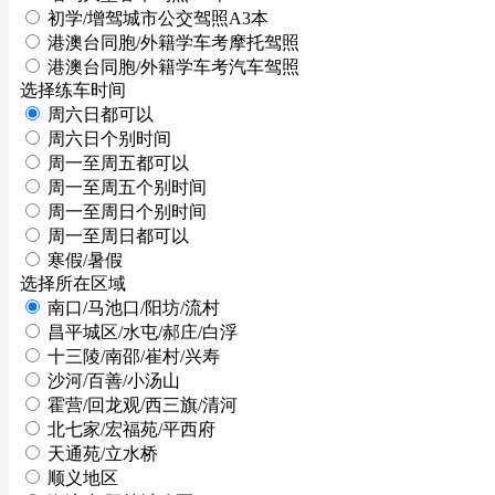
初学/增驾城市公交驾照A3本
港澳台同胞/外籍学车考摩托驾照
港澳台同胞/外籍学车考汽车驾照
选择练车时间
周六日都可以
周六日个别时间
周一至周五都可以
周一至周五个别时间
周一至周日个别时间
周一至周日都可以
寒假/暑假
选择所在区域
南口/马池口/阳坊/流村
昌平城区/水屯/郝庄/白浮
十三陵/南邵/崔村/兴寿
沙河/百善/小汤山
霍营/回龙观/西三旗/清河
北七家/宏福苑/平西府
天通苑/立水桥
顺义地区