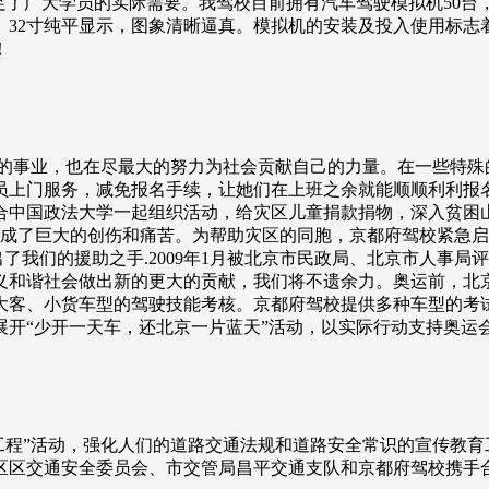
足了广大学员的实际需要。我驾校目前拥有汽车驾驶模拟机50
。32寸纯平显示，图象清晰逼真。模拟机的安装及投入使用标志
！
的事业，也在尽最大的努力为社会贡献自己的力量。在一些特殊
员上门服务，减免报名手续，让她们在上班之余就能顺顺利利报
合中国政法大学一起组织活动，给灾区儿童捐款捐物，深入贫困山区
胞造成了巨大的创伤和痛苦。为帮助灾区的同胞，京都府驾校紧急
伸出了我们的援助之手.2009年1月被北京市民政局、北京市人
义和谐社会做出新的更大的贡献，我们将不遗余力。奥运前，北
大客、小货车型的驾驶技能考核。京都府驾校提供多种车型的考
开“少开一天车，还北京一片蓝天”活动，以实际行动支持奥运
畅通工程”活动，强化人们的道路交通法规和道路安全常识的宣传教
区区交通安全委员会、市交管局昌平交通支队和京都府驾校携手