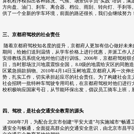
算机程序模拟出各种路况、气候、场景供学员“实践”培训，满
方向盘、油门、刹车、离合器、档位、雨刮、转向灯、手刹等
供了一个全新的学车环境，前面的路还很长，我们会继续努力
三、京都府驾校的社会责任
随着京都府驾校知名度的提升，京都府人更加有信心做好未来
期间，给她们送到温情，从学车价格上进行优惠，并派工作人
安排教练员系统化地对他们进行训练。2006年，京都府驾校联
日，当时那场汶川地震震惊全国， 8.0级的地震给灾区的同
区紧急捐款捐物。2010年4月14日玉树地震,京都府人再一次
势，扎实工作，切实承担起应尽的社会责任。为了构建社会主
社会招聘一批特种车驾驶专用司机，在京都府驾校对他们进行
校积极响应国家号召，从节能环保出发，倡议员工骑车上班，展
四、驾校，是社会交通安全教育的源头
2008年7月，为配合北京市创建“平安大道”与实施城市“
通安全与畅通，全面提高群众的交通安全意识，由北京市昌平