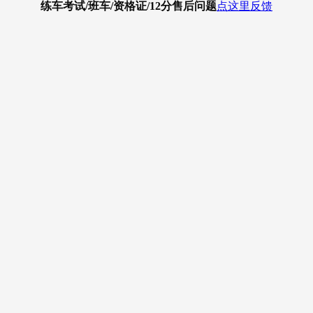
练车考试/班车/资格证/12分
售后问题
点这里反馈