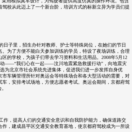
台，采用模拟真车设计，为驾驶者提供高度仿真的操作环境。包含
着驾校从此迈上了一个新台阶，培训方式的标新立异为学员们提
的日子里，招生办针对教师、护士等特殊岗位，在她们的节日
名。为了方便不能白天参加训练的学员，特设了夜场训练，合理
的学校，为孩子们带去学习资料和生活用品。2008年5月12
启动——“我们心在一起——汶川地震紧急救援行动”，向地震灾
事局评选为北京市社会系统先进集体，促进我们进一步发挥自身优
京市车辆管理所针对奥运会等特殊场合和各大型活动的需要，对
试车，安排考试场地，方便志愿者考试。奥运会期间，京都府驾
会。
育工作，提高人们的交通安全意识和自我防护能力，确保道路交
合作，建成昌平区交通安全教育基地，使京都府驾校成为一所设