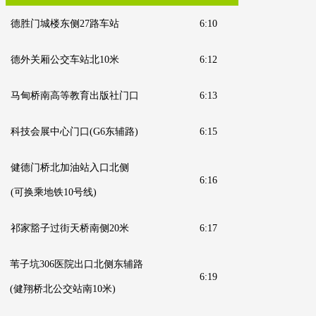
德胜门城楼东侧27路车站
6:10
德外关厢公交车站北10米
6:12
马甸桥南高等教育出版社门口
6:13
科技会展中心门口
(G6东辅路)
6:15
健德门桥北加油站入口北侧
6:16
(可换乘地铁10号线)
祁家豁子过街天桥南侧20米
6:17
苇子坑306医院出口北侧东辅路
6:19
(健翔桥北公交站南10米)