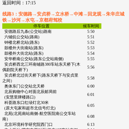
返回时间：
1
7
:15
线路3：安德路→安贞桥→立水桥→中滩→回龙观→朱辛庄城
铁
→沙河→水屯→京都府驾校
停车位置
候车时间
安德路后九条
(公交站)路南
5:50
六铺炕公交站
(路南)
5:51
钟楼北桥北站
(路东)
5:52
鼓楼外大街南站
(路东)
5:53
鼓楼外大街北站
(路东)
5:54
安华桥南公交站
(路东公交站南侧)
5:55
安贞桥西北三环南铺路380车站东天桥下
(木
5:56
偶剧院天桥下)
安贞桥北过街天桥下
(路东天桥下
与安贞里
5:58
之间）
奥体东门公交站北天桥
6:00
北辰购物中心对面北辰邮局前
6:01
(安慧里牌楼路口)
科荟路东口红绿灯北30米
6:05
(原大屯家和超市北信号灯北)
北苑
(北苑南站南侧-
航空医院南公交车站
6:08
南）
北京环境科学研究院西门口
6:13