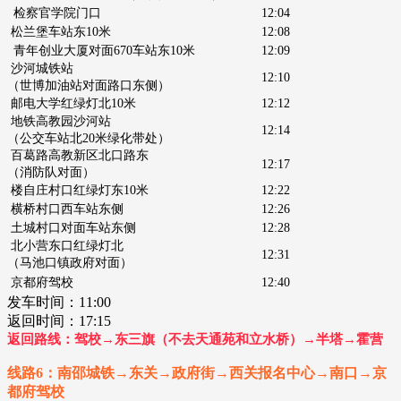
检察官学院门口
12:04
松兰堡车站东10米
12:08
青年创业大厦对面670车站东10米
12:09
沙河城铁站
12:10
（世博加油站对面路口东侧）
邮电大学红绿灯北10米
12:12
地铁高教园沙河站
12:14
（公交车站北20米绿化带处）
百葛路高教新区北口路东
12:17
（消防队对面）
楼自庄村口红绿灯东10米
12:22
横桥村口西车站东侧
12:26
土城村口对面车站东侧
12:28
北小营东口红绿灯北
12:31
（马池口镇政府对面）
京都府驾校
12:40
发车时间：
11:00
返回时间：17:15
返回路线：驾校→东三旗（不去天通苑和立水桥）→半塔→霍营
线路6：南邵城铁→东关→政府街→西关报名中心
→南口→京
都府驾校