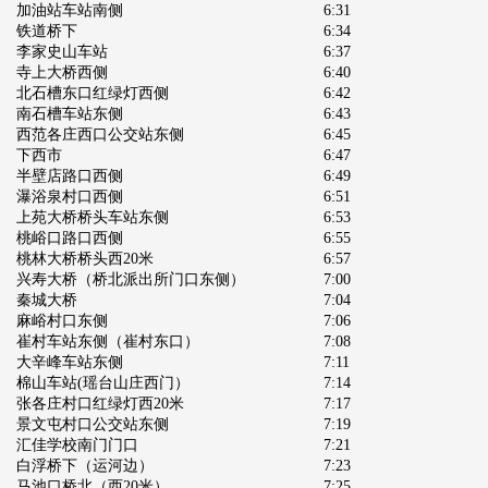
加油站车站南侧
6:31
铁道桥下
6:34
李家史山车站
6:37
寺上大桥西侧
6:40
北石槽东口红绿灯西侧
6:42
南石槽车站东侧
6:43
西范各庄西口公交站东侧
6:45
下西市
6:47
半壁店路口西侧
6:49
瀑浴泉村口西侧
6:51
上苑大桥桥头车站东侧
6:53
桃峪口路口西侧
6:55
桃林大桥桥头西20米
6:57
兴寿大桥（桥北派出所门口东侧）
7:00
秦城大桥
7:04
麻峪村口东侧
7:06
崔村车站东侧（崔村东口）
7:08
大辛峰车站东侧
7:11
棉山车站(瑶台山庄西门）
7:14
张各庄村口红绿灯西20米
7:17
景文屯村口公交站东侧
7:19
汇佳学校南门门口
7:21
白浮桥下（运河边）
7:23
马池口桥北（西20米）
7:25