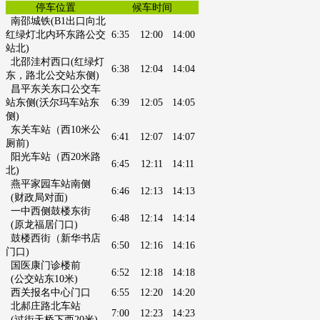
停车位置
候车时间
南邵城铁
(B1出口向北
红绿灯北内环东路公交
6:35
12:00
14:00
站北)
北邵洼村西口
(红绿灯
6:38
12:04
14:04
东，
路北公交站东侧
)
昌平东关东口公交车
站东侧
(沃尔玛车站东
6:39
12:05
14:05
侧
)
东关车站（西10米公
6:41
12:07
14:07
厕前
)
阳光车站（西20米路
6:45
12:11
14:11
北)
燕平家园车站南侧
6:46
12:13
14:13
(财政局对面
)
一中西侧鼓楼东街
6:48
12:14
14:14
(原龙福居门口)
鼓楼西街（新华书店
6:50
12:16
14:16
门口
)
国医康门诊楼前
6:52
12:18
14:18
(公交站东10米)
西关报名中心门口
6:55
12:20
14:20
北郝庄路北车站
7:00
12:23
14:23
(过街天桥下西20米)