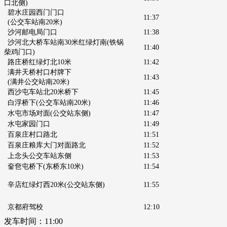
口北侧)
碧水庄园西门门口
11:37
(公交车站南20米)
沙河邮电局门口
11:38
沙河北大桥车站南30米红绿灯南
(铁锅
11:40
柴鸡门口)
路庄桥红绿灯北10米
11:42
满井天桥村口村牌下
11:43
(满井公交站南20米)
西沙屯车站北20米桥下
11:45
白浮桥下
(公交车站南20米)
11:46
水屯市场对面
(公交站东侧)
11:47
水屯家园门口
11:49
百泉庄村口路北
11:51
百泉庄粮库大门对面路北
11:52
上念头公交车站东侧
11:53
奤夿屯桥下
(东桥东10米)
11:54
辛店红绿灯西20米
(公交站东侧)
11:55
京都府驾校
12:10
发车时间：
11:00