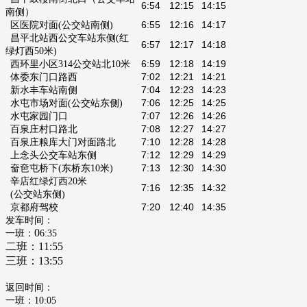
6:5
4
12:15
14:15
南侧）
6:5
5
12:16
14:17
区医院对面(公交站南侧)
昌平北站西公交车站东侧
(红
6:5
7
12:17
14:18
绿灯西50米)
6:5
9
12:18
14:19
西环里小区314公交站北10米
7
:
02
12:21
14:21
体委东门口路西
7
:
04
12:23
14:23
新水丰车站南侧
7
:
06
12:25
14:25
水屯市场对面(公交站东侧)
7:0
7
12:26
14:26
水屯家园门口
7:0
8
12:27
14:27
百泉庄村口路北
7:
10
12:2
8
14:2
8
百泉庄粮库大门对面路北
7:
12
12:2
9
14:2
9
上念头公交车站东侧
7:
13
12:30
14:
30
奤夿屯桥下(东桥东10米)
辛店红绿灯西20米
7:
16
12:35
14:32
(公交站东侧)
7:
20
12:40
14:35
京都府驾校
发车时间：
0
一班：
6:35
二班：
11:55
三班：
13:55
返回时间：
一班：10:05