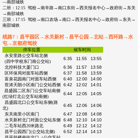
—南邵城铁
二班：12:15
驾校→南辛路→南口东街→西关报名中心→政府街→东关
→南邵城铁
三班：17:15
驾校→南口农场→南口→西关报名中心→政府街→东关→
南邵城铁
线路7：昌平园区→水关新村→昌平公园→北站
→西环路→水
屯→京都府驾校
停车位置
候车时间
永安里路公交车站北侧
6:35
11:55
13:55
(四中学校东门南公交站)
6:36
11:57
13:58
北控科技大厦门口
6:37
11:58
13:59
区环保局对面车站西侧
6:40
12:00
14:00
富泉花园南门对面车站西侧
6:4
2
12:02
14:01
世涛天朗小区南门公交站西侧
昌盛园二区东门公交车站南侧
6:44
12:05
14:05
(红绿灯北公交车站南侧)
昌盛园北口公交车站
东侧
(路
6:45
12:06
14:06
北)
6:47
12:08
14:08
东关南里小区南门
6:48
12:10
14:10
水关新村北门对面公交站东侧
6:49
12:12
14:12
二毛车站西20米路北
6:5
2
12:14
14:13
昌平公园西门(公交站北侧)
昌平鼓楼南街北口（
公交车站