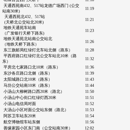
天通西苑南432、517站龙德广场西门 (公交
11:19
站南30米)
天通西苑北432、517站
11:21
(天桥北公交站北20米)
地铁天通苑车站南
11:23
（广发银行天桥下路东)
地铁天通苑北站南公交站北
11:26
（地铁天桥下路东）
东三旗邮局红绿灯北车站北侧
（路东）
11:28
平西府路口红绿灯北公交车站北10米（路
11:32
东）
平房北七家路口北10米（路东）
11:36
东沙各庄路口北侧（路东）
11:39
太阳城路口北10米（路东）
11:43
马坊公交站南10米（路东）
11:44
小汤山大柳树路口西20米（路北）
11:50
小汤山中心街口红绿灯西20米
11:51
小汤山电信局对面
11:52
大汤山小区对面公交站东侧（路北）
11:53
阿苏卫车站东20米
11:54
航空博物馆车站东侧
11:56
善缘家园小区东门南（公交站南30米）
12:02