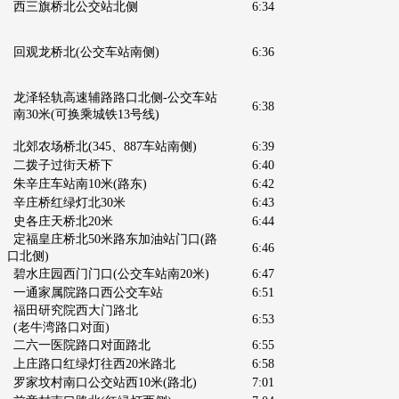
西三旗桥北公交站北侧
6:34
回观龙桥北(公交车站南侧)
6:36
龙泽轻轨高速辅路路口北侧-公交车站
6:38
南30米(可换乘城铁13号线)
北郊农场桥北
(345、887车站南侧)
6:39
二拨子过街天桥下
6:40
朱辛庄车站南10米(路东)
6:42
辛庄桥红绿灯北30米
6:43
史各庄天桥北20米
6:44
定福皇庄桥北50米路东加油站门口
(路
6:46
口北侧)
碧水庄园西门门口
(公交车站南20米)
6:47
一通家属院路口西公交车站
6:51
福田研究院西大门路北
6:53
(老牛湾路口对面)
二六一医院路口对面路北
6:55
上庄路口红绿灯往西20米路北
6:58
罗家坟村南口公交站西10米
(路北)
7:01