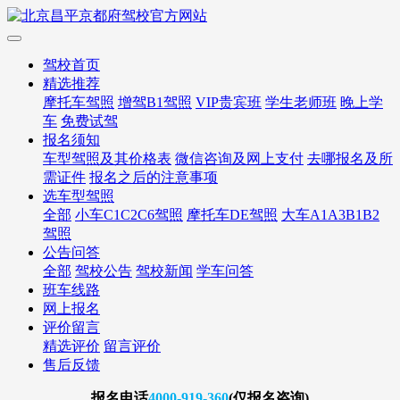
驾校首页
精选推荐
摩托车驾照
增驾B1驾照
VIP贵宾班
学生老师班
晚上学
车
免费试驾
报名须知
车型驾照及其价格表
微信咨询及网上支付
去哪报名及所
需证件
报名之后的注意事项
选车型驾照
全部
小车C1C2C6驾照
摩托车DE驾照
大车A1A3B1B2
驾照
公告问答
全部
驾校公告
驾校新闻
学车问答
班车线路
网上报名
评价留言
精选评价
留言评价
售后反馈
报名
电话
4000-919-360
(仅报名咨询)