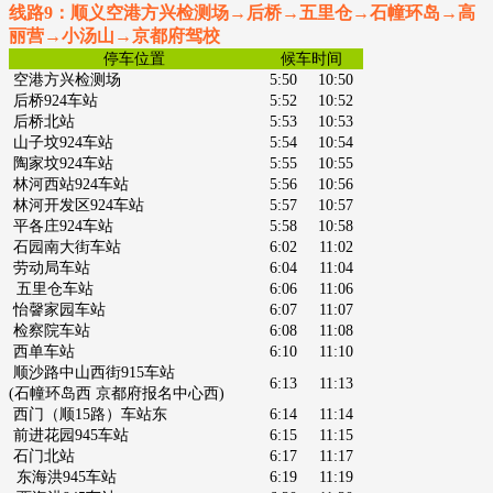
线路9：顺义空港方兴检测场→后桥→五里仓→石幢环岛→高
丽营→小汤山→京都府驾校
停车位置
候车时间
空港方兴检测场
5:50
10:50
后桥924车站
5:52
10:52
后桥北站
5:53
10:53
山子坟924车站
5:54
10:54
陶家坟924车站
5:55
10:55
林河西站924车站
5:56
10:56
林河开发区924车站
5:57
10:57
平各庄924车站
5:58
10:58
石园南大街车站
6:02
11:02
劳动局车站
6:04
11:04
五里仓车站
6:06
11:06
怡韾家园车站
6:07
11:07
检察院车站
6:08
11:08
西单车站
6:10
11:10
顺沙路中山西街915车站
6:13
11:13
(石幢环岛西 京都府
报名中心西)
西门（顺15路）车站东
6:14
11:14
前进花园945车站
6:15
11:15
石门北站
6:17
11:17
东海洪945车站
6:19
11:19