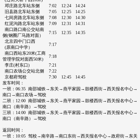
邓庄路北车站东侧
7:02
12:24
14:24
旧县路北车站东侧
7:05
12:25
14:25
七间房路北车站东侧
7:08
12:30
14:30
红泥沟路北车站东侧
7:09
12:31
14:31
南口路口南公交站南
7:15
12:35
14:35
侧
(钢圈厂马路对面）
北京四中门口西
7:17
(原南口中学）
南口西站东20米
(工商
7:18
管理学院对面西50米
)
李庄(村东口)
7:21
南口农场公交站北侧
7:22
京都府驾校
7:30
12:45
14:45
发车时间：
一班：06:35
南邵城铁→东关→燕平家园→鼓楼西街→西关报名中心→
南口→南口农场→驾校
二班：12:00
南邵城铁→东关→燕平家园→鼓楼西街→西关报名中心→
南口（南辛路）→驾校
三班：14:00
南邵城铁→东关→燕平家园→鼓楼西街→西关报名中心→
南口（南辛路）→驾校
返回时间：
一班：10:05
驾校→南辛路→南口东街→西关报名中心→政府街→东关