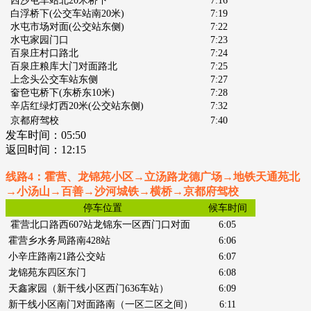
西沙屯车站北20米桥下
7:16
白浮桥下(公交车站南20米)
7:19
水屯市场对面(公交站东侧)
7:22
水屯家园门口
7:23
百泉庄村口路北
7:24
百泉庄粮库大门对面路北
7:25
上念头公交车站东侧
7:27
奤夿屯桥下(东桥东10米)
7:28
辛店红绿灯西20米(公交站东侧)
7:32
京都府驾校
7:40
发车时间：0
5:50
返回时间：
12:15
线路4：霍营、龙锦苑小区→立汤路龙德广场→地铁天通苑北
→小汤山
→百善→沙河城铁→横桥→京都府驾校
停车位置
候车时间
霍营北口路西607站龙锦东一
区西门口对面
6:05
霍营乡水务局路南428站
6:06
小辛庄路南21路公交站
6:07
龙锦苑东四区东门
6:08
天鑫家园（新干线小区西门636车站）
6:09
新干线小区南门对面路南（一区二区之间）
6:11