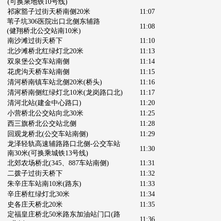
(可换乘地铁10号线)
祁家豁子过街天桥南侧20米
11:07
苇子坑306医院出口北侧东辅路
11:08
(健翔桥北公交站南10米)
南沙滩过街天桥下
11:10
北沙滩桥北红绿灯北20米
11:13
双泉堡公交车站南侧
11:14
花虎沟天桥车站南侧
11:15
清河桥南镇车站北侧20米
(桥头)
11:16
清河桥南侧红绿灯北10米
(龙岗路口北)
11:17
清河北站
(建金中心路口)
11:20
小营桥北公交站向北30米
11:25
西三旗桥北公交站北侧
11:28
回观龙桥北
(公交车站南侧)
11:29
龙泽轻轨高速辅路路口北侧-公交车站
11:30
南30米(可换乘城铁13号线)
北郊农场桥北
(345、887车站南侧)
11:31
二拨子过街天桥下
11:32
朱辛庄车站南10米
(路东)
11:33
辛庄桥红绿灯北30米
11:34
史各庄天桥北20米
11:35
定福皇庄桥北50米路东加油站门口
(路
11:36