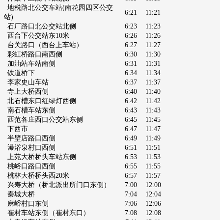
地税路北公交车站
(南花园四区公交
6:21
11:21
站)
石厂路口北公交站北侧
6:23
11:23
西台下公交站东10米
6:26
11:26
台关路口（西台上车站）
6:27
11:27
彩虹桥路口南西侧
6:30
11:30
加油站车站南侧
6:31
11:31
铁道桥下
6:34
11:34
李家史山车站
6:37
11:37
寺上大桥西侧
6:40
11:40
北石槽东口红绿灯西侧
6:42
11:42
南石槽车站东侧
6:43
11:43
西范各庄西口公交站东侧
6:45
11:45
下西市
6:47
11:47
半壁店路口西侧
6:49
11:49
瀑浴泉村口西侧
6:51
11:51
上苑大桥桥头车站东侧
6:53
11:53
桃峪口路口西侧
6:55
11:55
桃林大桥桥头西20米
6:57
11:57
兴寿大桥（桥北派出所门口东侧）
7:00
12:00
秦城大桥
7:04
12:04
麻峪村口东侧
7:06
12:06
崔村车站东侧（崔村东口）
7:08
12:08