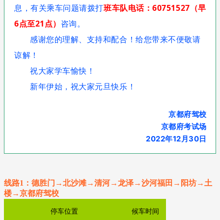
有关乘车问题请拨打
班车队电话：60751527（早
息，
6点至21点）
咨询。
感谢您的理解、支持和配合！给您带来不便敬请
谅解！
祝大家学车愉快！
新年伊始，祝大家元旦快乐！
京都府驾校
京都府考试场
2022年12月30日
线路1：德胜门→北沙滩→清河→龙泽→沙河福田→阳坊
→土
楼→京都府驾校
停车位置
候车时间