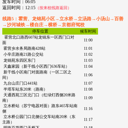
发车时间：
06:05
返回时间：12:15
（按来校线路返回）
线路5：霍营、龙锦苑小区→立水桥→立汤路→小汤山→百善
→沙河城铁→楼自庄→横桥→京都府驾校
停车位置
候车时间
霍营北口路西607站龙锦东一
区西门口对
11:00
面
霍营乡水务局路南428站
11:01
小辛庄路南21路公交站
11:02
龙锦苑东四区东门
11:03
天鑫家园（新干线小区西门636车站）
11:04
新干线小区南门对面路南
（一区二区之
11:06
间）
九台山庄门口441站
11:07
半塔车站东20米（路南）
11:08
天通西苑三区北门口
（
红绿灯西侧20米路
11:09
南）
立水桥站（苏宁电器对面）
路东465车站南
11:16
侧
立水桥公园门口北侧公交车站南20米（东
11:17
主路）
明珠百货西门天桥下
11:18