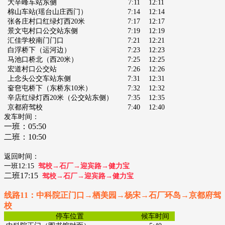
大辛峰车站东侧
7:11
12:11
棉山车站(瑶台山庄西门）
7:14
12:14
张各庄村口红绿灯西20米
7:17
12:17
景文屯村口公交站东侧
7:19
12:19
汇佳学校南门门口
7:21
12:21
白浮桥下（运河边）
7:23
12:23
马池口桥北（西20米）
7:25
12:25
宏道村口公交站
7:26
12:26
上念头公交车站东侧
7:31
12:31
奤夿屯桥下（东桥东10米）
7:32
12:32
辛店红绿灯西20米（公交站东侧）
7:35
12:35
京都府驾校
7:40
12:40
发车时间：
一班：
05:50
二班：
10:50
返回时间：
一班12:15
驾校→石厂→迎宾路→健力宝
二班17:15
驾校→石厂→迎宾路→健力宝
线路11：中科院正门口→栖美园→杨宋→石厂环岛→京都府驾
校
停车位置
候车时间