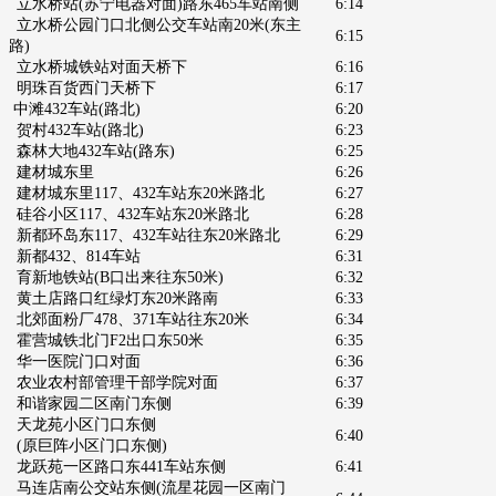
立水桥站
(苏宁电器对面)路东
465车站南侧
6:14
立水桥公园门口北侧公交车站南20米
(东主
6:15
路)
立水桥城铁站对面天桥下
6:16
明珠百货西门天桥下
6:17
中滩432车站(路北)
6:20
贺村432车站(路北)
6:23
森林大地432车站(路东)
6:25
建材城东里
6:26
建材城东里117、432车站东20米路北
6:27
硅谷小区117、432车站东20米路北
6:28
新都环岛东117、
432车站往东20米路北
6:29
新都432、814车站
6:31
育新地铁站
(B口出来往东50米)
6:32
黄土店路口红绿灯东20米路南
6:33
北郊面粉厂478、371车站往东20米
6:34
霍营城铁北门F2出口东50米
6:35
华一医院门口对面
6:36
农业农村部管理干部学院对面
6:37
和谐家园二区南门东侧
6:39
天龙苑小区门口东侧
6:40
(原巨阵小区门口东侧)
龙跃苑一区路口东441车站东侧
6:41
马连店南公交站东侧
(流星花园一区
南门