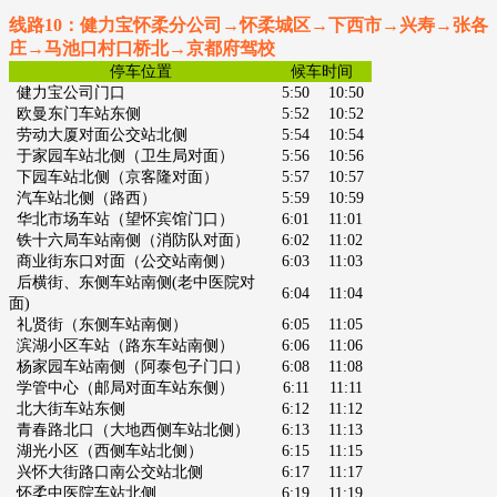
线路10：健力宝怀柔分公司→怀柔城区→下西市
→兴寿→张各
庄→马池口村口桥北→京都府驾校
停车位置
候车时间
健力宝公司门口
5:50
10:50
欧曼东门车站东侧
5:52
10:52
劳动大厦对面公交站北侧
5:54
10:54
于家园车站北侧（卫生局对面）
5:56
10:56
下园车站北侧（京客隆对面）
5:57
10:57
汽车站北侧（路西）
5:59
10:59
华北市场车站（望怀宾馆门口）
6:01
11:01
铁十六局车站南侧（消防队对面）
6:02
11:02
商业街东口对面（公交站南侧）
6:03
11:03
后横街、东侧车站南侧
(老中医院对
6:04
11:04
面)
礼贤街（东侧车站南侧）
6:05
11:05
滨湖小区车站（路东车站南侧）
6:06
11:06
杨家园车站南侧（阿泰包子门口）
6:08
11:08
学管中心（邮局对面车站东侧）
6:11
11:11
北大街车站东侧
6:12
11:12
青春路北口（大地西侧车站北侧）
6:13
11:13
湖光小区（西侧车站北侧）
6:15
11:15
兴怀大街路口南公交站北侧
6:17
11:17
怀柔中医院车站北侧
6:19
11:19