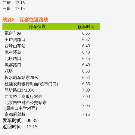
二班：12:15
三班：17:15
线路8：瓦窑往返路线
停车位置
候车时间
瓦窑车站
6:35
王峪沟路口
6:37
西峰山车站
6:40
流村环岛
6:43
北庄路口
6:45
黑寨路口
6:49
花塔
6:53
长水峪车站东20米
6:54
桃洼农商银行对面(超市门口)
6:55
马坊路口北10米
7:00
西大桥工商银行对面
7:03
北京四中对面公交站东
7:05
(原南口中学对面)
京都府驾校
7:15
发车时间：
06:35
返回时间：17:15