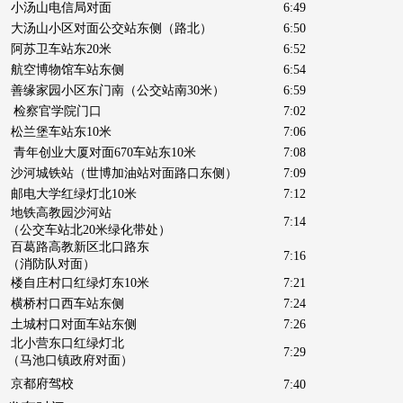
小汤山电信局对面
6:49
大汤山小区对面公交站东侧（路北）
6:50
阿苏卫车站东20米
6:52
航空博物馆车站东侧
6:54
善缘家园小区东门南（公交站南30米）
6:59
检察官学院门口
7:02
松兰堡车站东10米
7:06
青年创业大厦对面670车站东10米
7:08
沙河城铁站（世博加油站对面路口东侧）
7:09
邮电大学红绿灯北10米
7:12
地铁高教园沙河站
7:14
（公交车站北20米绿化带处）
百葛路高教新区北口路东
7:16
（消防队对面）
楼自庄村口红绿灯东10米
7:21
横桥村口西车站东侧
7:24
土城村口对面车站东侧
7:26
北小营东口红绿灯北
7:29
（马池口镇政府对面）
京都府驾校
7:40