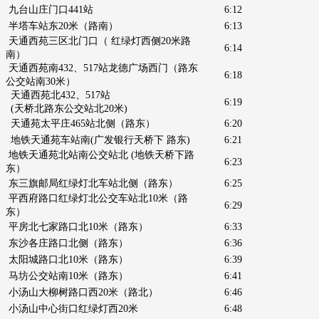
九台山庄门口441站
6:12
半塔车站东20米（路南）
6:13
天通西苑三区北门口（
红绿灯西侧20米路
6:14
南）
天通西苑南432、517站龙德广场西门
（路东
6:18
公交站南30米）
天通西苑北432、517站
6:19
(天桥北路东公交站北20米)
天通苑太平庄465站北侧（路东）
6:20
地铁天通苑车站南
(广发银行天桥下 路东)
6:21
地铁天通苑北站南公交站北
(地铁天桥下路
6:23
东）
东三旗邮局红绿灯北车站北侧（路东）
6:25
平西府路口红绿灯北公交车站北10米（路
6:29
东）
平房北七家路口北10米（路东）
6:33
东沙各庄路口北侧（路东）
6:36
太阳城路口北10米（路东）
6:39
马坊公交站南10米（路东）
6:41
小汤山大柳树路口西20米（路北）
6:46
小汤山中心街口红绿灯西20米
6:48