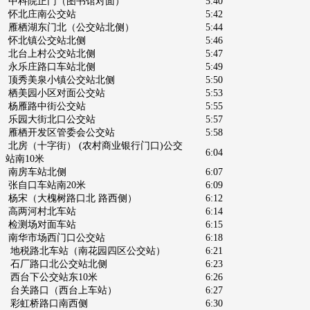
中科院正门（图书馆对面）
5:40
怀北庄南公交站
5:42
雁栖湖东门北（公交站北侧）
5:44
怀北镇公交站北侧
5:46
北台上村公交站北侧
5:47
永乐庄路口车站北侧
5:49
顶秀美泉小镇公交站北侧
5:50
栖美园小区对面公交站
5:53
杨雁路中街公交站
5:55
乐园大街北口公交站
5:57
雁栖开发区管委会公交站
5:58
北房（十字街） (农村商业银行门口)公交
6:04
站南10米
南房车站北侧
6:07
张自口车站南20米
6:09
杨宋（大槐树路口北 路西侧）
6:12
高两河村北车站
6:14
检测场对面车站
6:15
南华市场西门口公交站
6:18
地税路北车站（南花园四区公交站）
6:21
石厂路口北公交站北侧
6:23
西台下公交站东10米
6:26
台关路口（西台上车站）
6:27
彩虹桥路口南西侧
6:30