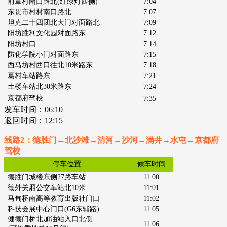
前章村南口路北
(红绿灯西侧)
7:04
东贯市村村南口路北
7:07
坦克二十四团北大门对面路北
7:09
阳坊胜利文化园对面路东
7:12
阳坊村口
7:14
防化学院小门对面路东
7:15
西马坊村西口往北10米路东
7:18
葛村车站路东
7:21
土楼车站北30米路东
7:24
京都府驾校
7:35
发车时间：
06:10
返回时间：12:15
线路2：德胜门→北沙滩→清河→沙河→满井→水屯→京都府
驾校
停车位置
候车时间
德胜门城楼东侧27路车站
11:00
德外关厢公交车站北10米
11:01
马甸桥南高等教育出版社门口
11:02
科技会展中心门口
(G6东辅路)
11:05
健德门桥北加油站入口北侧
11:06