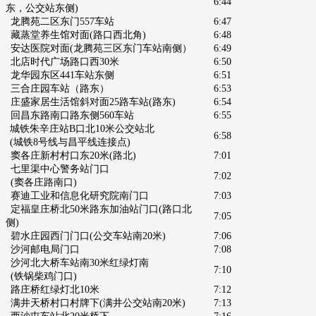
6:44
东，
公交站东侧)
龙腾苑二区东门557车站
6:47
藏蒸堂养生馆对面(路口西北角)
6:48
安达医院对面
(龙腾苑三区东门车站南侧）
6:49
北店时代广场路口西30米
6:50
龙华园东区441车站东侧
6:51
三合庄园车站（路东）
6:53
庄盛家居生活馆斜对面25路车站
(路东)
6:54
回昌东路南口路东侧560车站
6:55
城铁朱辛庄站B口北10米公交站北
6:58
(城铁8号线与昌平线连接点)
窦各庄新村村口东20米(路北)
7:01
七里渠中心警务站门口
7:02
(窦各庄路南口)
赛迪工业和信息化研究院南门口
7:03
定福皇庄桥北50米路东加油站门口
(路口北
7:05
侧)
碧水庄园西门门口
(公交车站南20米)
7:06
沙河邮电局门口
7:08
沙河北大桥车站南30米红绿灯南
7:10
(铁锅柴鸡门口)
路庄桥红绿灯北10米
7:12
满井天桥村口村牌下
(满井公交站南
20米)
7:13